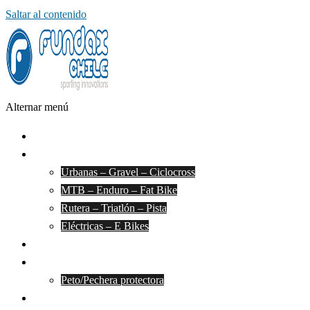
Saltar al contenido
Alternar menú
Inicio
Bandas para BICI
Urbanas – Gravel – Ciclocross
MTB – Enduro – Fat Bike
Rutera – Triatlón – Pista
Eléctricas – E Bikes
Bandas para MOTO
Accesorios
Peto/Pechera protectora
Catálogo