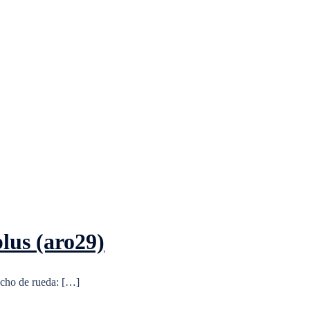
us (aro29)
ho de rueda: […]