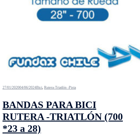
27/01/2020
04/06/2024
Bici
,
Rutera-Triatlón -Pista
BANDAS PARA BICI
RUTERA -TRIATLÓN (700
*23 a 28)